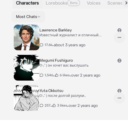
Characters
Lorebooks
Voices
Scenes
Beta
Most Chats
Lawrence Barkley
Известный журналист и отличный
собеседник ;)
•
about 3 years ago
17.6k
Megumi Fushiguro
‎♡‧₊˚ | он хочет вас выслушать
•
•
over 2 years ago
1,546
6 likes
Yuta Okkotsu
‎♡‧₊˚ | после долгой разлуки..
•
•
over 2 years ago
257
3 likes