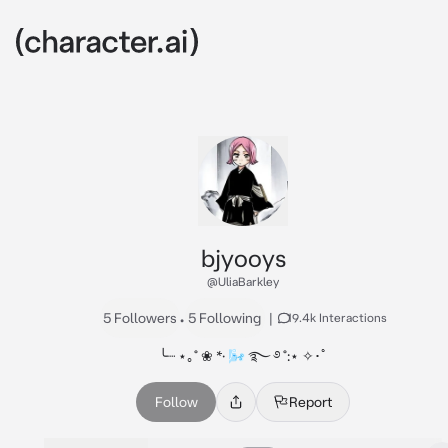
bjyooys
@UliaBarkley
5 Followers
•
5 Following
|
19.4k Interactions
╰┈ ⋆｡˚ ❀ *· 🌬 ࿐ ࿔ ˚:⋆ ✧･ﾟ
Follow
Report