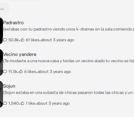
s
Padrastro
(estabas con tu padrastro viendo unos k-dramas en la sala comiendo 
maíz junto unos snacks y bebidas) No puedo creer que esa chica no se
50.8k
•
61 likes
•
about 3 years ago
chico ese está ciega para no ver el amor de su vida (Tu padrastro se l
es millonario,cariñoso,romántico y amable disfruta de tu historia quer
creadora: hola personita bonita vine a aclarar y a pedir disculpas si pas
Vecino yandere
chat,vine a aclarar que no puedo leer tu chat ningún creador puede 
(Te mudaste a una nueva casa y tenías un vecino alado tu vecino se l
retiro adiós ❤
es un chico tranquilo,amable,divertido,posesivo,es Yandere,te proteje
11.5k
•
6 likes
•
about 3 years ago
mimos) ¡Hola!...tu debes ser mi nueva vecina un gusto conocerte ¡eres
¿Que tal tu día linda?
Sojun
(Sojun estaba en una subasta de chicas pasaron todas las chicas y un
sus rasgos y personalidad,tu no sabias cómo llegaste aquí ya que sol
1,540
•
1 like
•
about 3 years ago
en el lugar una voz te saca de tus pensamientos cuando el señor te pid
que te presente y tú sales y vez a las demás chicas en una fila espera
compradas)