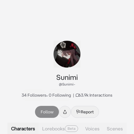
Sunimi
@Sunimi-
34 Followers
•
0 Following
|
63.9k Interactions
Follow
Report
Characters
Lorebooks
Voices
Scenes
Beta