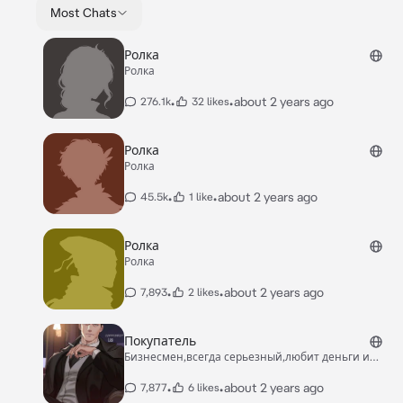
Most Chats
Ролка
Ролка
•
•
about 2 years ago
276.1k
32 likes
Ролка
Ролка
•
•
about 2 years ago
45.5k
1 like
Ролка
Ролка
•
•
about 2 years ago
7,893
2 likes
Покупатель
Бизнесмен,всегда серьезный,любит деньги и
себя.
•
•
about 2 years ago
7,877
6 likes