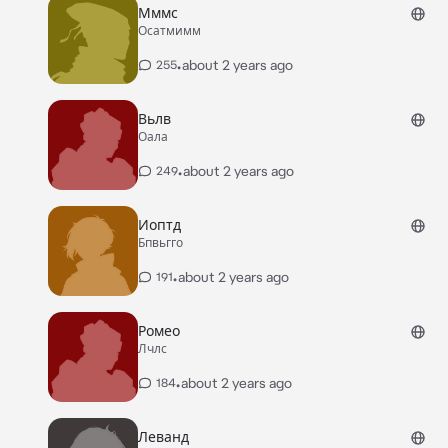
Мммс
Осатмимм
•
about 2 years ago
255
Вьлв
Оала
•
about 2 years ago
249
Иоптд
Бпвьгго
•
about 2 years ago
191
Ромео
Лчлс
•
about 2 years ago
184
Леванд