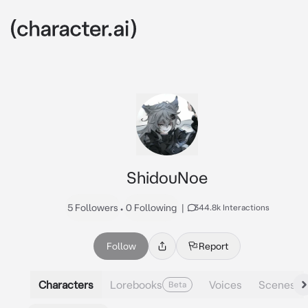
ShidouNoe
5 Followers
•
0 Following
|
344.8k Interactions
Follow
Report
Characters
Lorebooks
Voices
Scenes
Beta