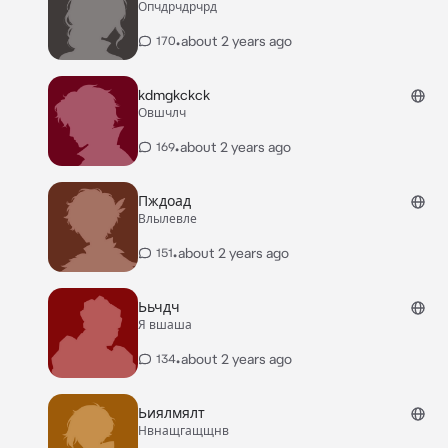
Опчдрчдрчрд
•
about 2 years ago
170
kdmgkckck
Овшчлч
•
about 2 years ago
169
Пждоад
Влылевле
•
about 2 years ago
151
Ььчдч
Я вшаша
•
about 2 years ago
134
Ьиялмялт
Нвнащгащщнв