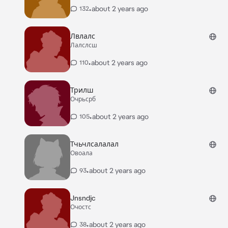
•
about 2 years ago
132
Лвлалс
Лалслсш
•
about 2 years ago
110
Трилш
Очрьсрб
•
about 2 years ago
105
Тчьчлсалалал
Овоала
•
about 2 years ago
93
Jnsndjc
Очостс
•
about 2 years ago
38