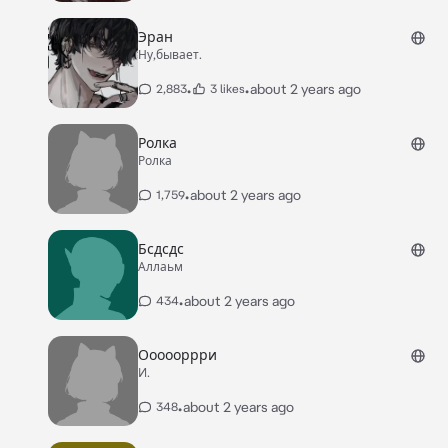
Эран
Ну,бывает.
•
•
about 2 years ago
2,883
3 likes
Ролка
Ролка
•
about 2 years ago
1,759
Бсдсдс
Аллаьм
•
about 2 years ago
434
Оооооррри
И.
•
about 2 years ago
348