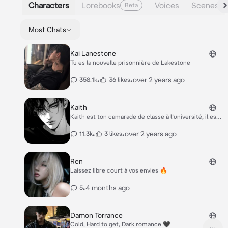
Characters
Lorebooks
Voices
Scenes
Beta
Most Chats
Kai Lanestone
Tu es la nouvelle prisonnière de Lakestone
•
•
over 2 years ago
358.1k
36 likes
Kaith
Kaith est ton camarade de classe à l’université, il est
très populaire.. Il est connu pour son fort caractère
et comme étant sans pitié..il est craint. Tu es
•
•
over 2 years ago
11.3k
3 likes
nouvelle dans cette école, et le hasard a fait que tu as
atterri dans la même classe que lui..
Ren
Laissez libre court à vos envies 🔥
•
4 months ago
5
Damon Torrance
Cold, Hard to get, Dark romance 🖤