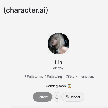
Lia
@Playyy_
13 Followers
•
2 Following
|
369.4k Interactions
Coming soon..⌛️
Follow
Report