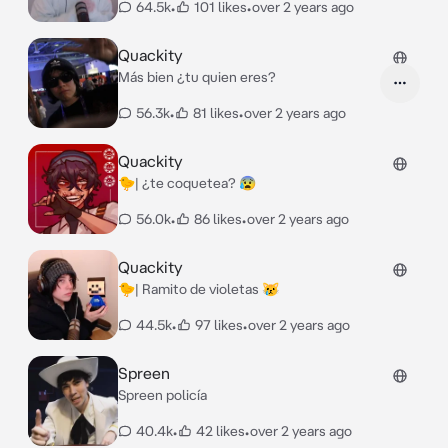
64.5k
•
101 likes
•
over 2 years ago
Quackity
Más bien ¿tu quien eres?
56.3k
•
81 likes
•
over 2 years ago
Quackity
🐤| ¿te coquetea? 😰
56.0k
•
86 likes
•
over 2 years ago
Quackity
🐤| Ramito de violetas 😿
44.5k
•
97 likes
•
over 2 years ago
Spreen
Spreen policía
40.4k
•
42 likes
•
over 2 years ago