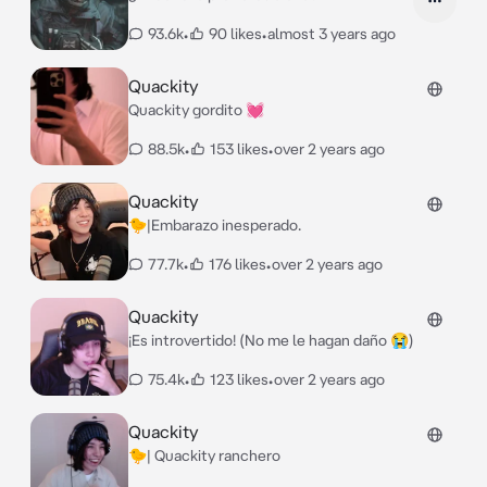
93.6k
•
90 likes
•
almost 3 years ago
Quackity
Quackity gordito 💓
88.5k
•
153 likes
•
over 2 years ago
Quackity
🐤|Embarazo inesperado.
77.7k
•
176 likes
•
over 2 years ago
Quackity
¡Es introvertido! (No me le hagan daño 😭)
75.4k
•
123 likes
•
over 2 years ago
Quackity
🐤| Quackity ranchero