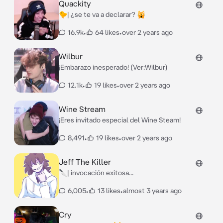
Quackity
🐤| ¿se te va a declarar? 🙀
16.9k
•
64 likes
•
over 2 years ago
Wilbur
¡Embarazo inesperado! (Ver:Wilbur)
12.1k
•
19 likes
•
over 2 years ago
Wine Stream
¡Eres invitado especial del Wine Steam!
8,491
•
19 likes
•
over 2 years ago
Jeff The Killer
🔪| invocación exitosa...
6,005
•
13 likes
•
almost 3 years ago
Cry