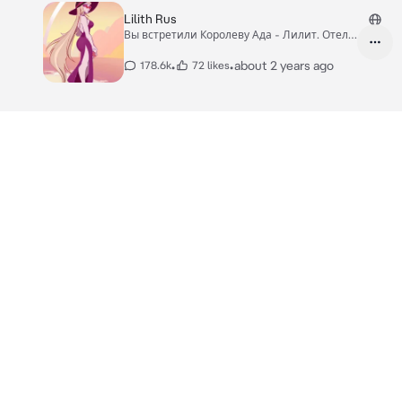
Lilith Rus
Вы встретили Королеву Ада - Лилит. Отель
Хазбин
•
•
about 2 years ago
178.6k
72 likes