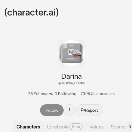
Darina
@Mishka_Fredie
25 Followers
•
0 Following
|
295.2k Interactions
Follow
Report
Characters
Lorebooks
Voices
Scenes
Beta