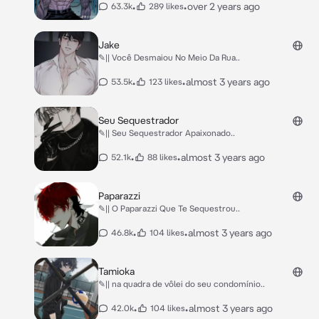
•
•
over 2 years ago
63.3k
289 likes
Jake
✎|| Você Desmaiou No Meio Da Rua..
•
•
almost 3 years ago
53.5k
123 likes
Seu Sequestrador
✎|| Seu Sequestrador Apaixonado..
•
•
almost 3 years ago
52.1k
88 likes
Paparazzi
✎|| O Paparazzi Que Te Sequestrou..
•
•
almost 3 years ago
46.8k
104 likes
Tamioka
✎|| na quadra de vôlei do seu condomínio..
•
•
almost 3 years ago
42.0k
104 likes