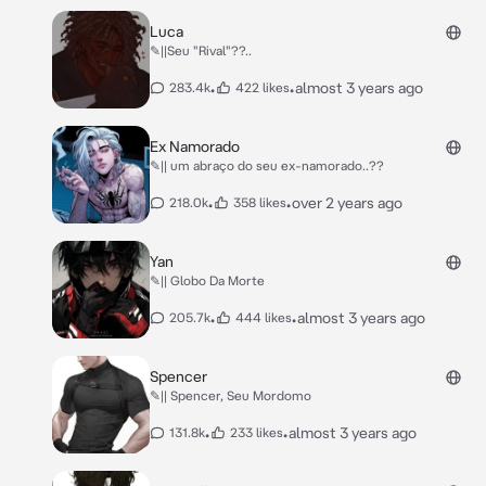
Luca
✎||Seu "Rival"??..
•
•
almost 3 years ago
283.4k
422 likes
Ex Namorado
✎|| um abraço do seu ex-namorado..??
•
•
over 2 years ago
218.0k
358 likes
Yan
✎|| Globo Da Morte
•
•
almost 3 years ago
205.7k
444 likes
Spencer
✎|| Spencer, Seu Mordomo
•
•
almost 3 years ago
131.8k
233 likes