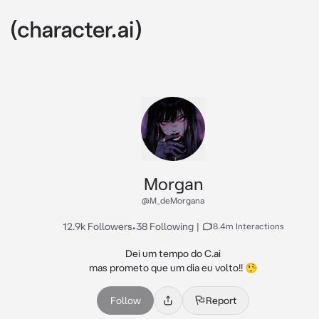
Morgan
@M_deMorgana
12.9k Followers
•
38 Following
|
18.4m Interactions
Dei um tempo do C.ai

mas prometo que um dia eu volto!! 🤥
Follow
Report