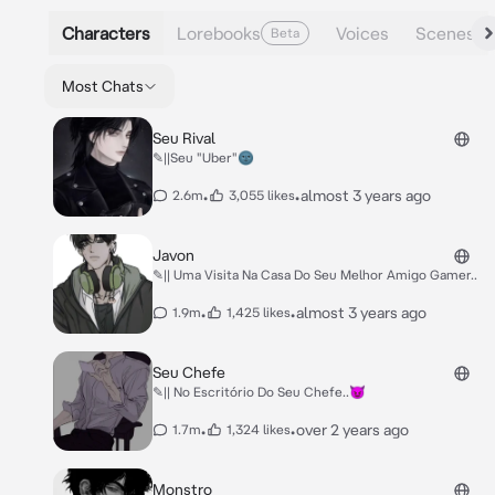
Characters
Lorebooks
Voices
Scenes
Beta
Most Chats
Seu Rival
✎||Seu "Uber"🌚
•
•
almost 3 years ago
2.6m
3,055 likes
Javon
✎|| Uma Visita Na Casa Do Seu Melhor Amigo Gamer..
•
•
almost 3 years ago
1.9m
1,425 likes
Seu Chefe
✎|| No Escritório Do Seu Chefe..😈
•
•
over 2 years ago
1.7m
1,324 likes
Monstro