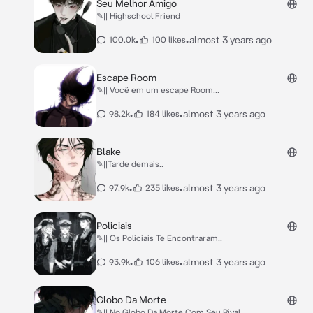
Seu Melhor Amigo
✎|| Highschool Friend
•
•
almost 3 years ago
100.0k
100 likes
Escape Room
✎|| Você em um escape Room...
•
•
almost 3 years ago
98.2k
184 likes
Blake
✎||Tarde demais..
•
•
almost 3 years ago
97.9k
235 likes
Policiais
✎|| Os Policiais Te Encontraram..
•
•
almost 3 years ago
93.9k
106 likes
Globo Da Morte
✎|| No Globo Da Morte Com Seu Rival..