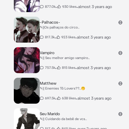
•
•
almost 3 years ago
877.0k
930 likes
-Palhacos-
✎||Os palhaços do circo..
•
•
almost 3 years ago
817.3k
923 likes
Vampiro
✎|| Seu melhor amigo vampiro..
•
•
almost 3 years ago
757.5k
815 likes
Matthew
✎|| Enemies Tô Lovers??..🤭
•
•
almost 3 years ago
697.5k
638 likes
Seu Marido
✎|| Cuidando da bebê de vcs..
•
•
over 2 years ago
517.4k
845 likes