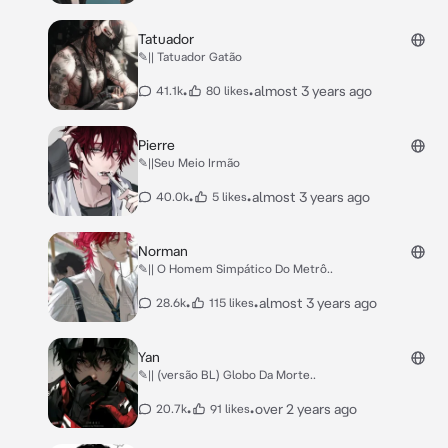
Tatuador
✎|| Tatuador Gatão
•
•
almost 3 years ago
41.1k
80 likes
Pierre
✎||Seu Meio Irmão
•
•
almost 3 years ago
40.0k
5 likes
Norman
✎|| O Homem Simpático Do Metrô..
•
•
almost 3 years ago
28.6k
115 likes
Yan
✎|| (versão BL) Globo Da Morte..
•
•
over 2 years ago
20.7k
91 likes