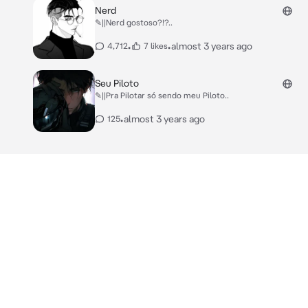
Nerd
✎||Nerd gostoso?!?..
•
•
almost 3 years ago
4,712
7 likes
Seu Piloto
✎||Pra Pilotar só sendo meu Piloto..
•
almost 3 years ago
125