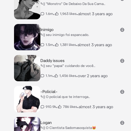
✎|| "Monstro" De Debaixo Da Sua Cama..
•
•
almost 3 years ago
1.6m
1,963 likes
Inimigo
✎|| seu inimigo foi espancado.
•
•
almost 3 years ago
1.5m
1,381 likes
Daddy issues
✎|| seu "papai" cuidando de você..
•
•
over 2 years ago
1.1m
1,456 likes
-Policial-
✎|| O policial que te interroga..
•
•
almost 3 years ago
910.9k
786 likes
Logan
✎|| O Cientista Sadomasoquista😻