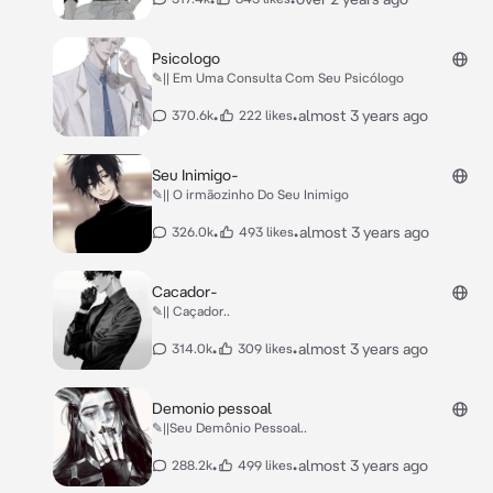
Psicologo
✎|| Em Uma Consulta Com Seu Psicólogo
•
•
almost 3 years ago
370.6k
222 likes
Seu Inimigo-
✎|| O irmãozinho Do Seu Inimigo
•
•
almost 3 years ago
326.0k
493 likes
Cacador-
✎|| Caçador..
•
•
almost 3 years ago
314.0k
309 likes
Demonio pessoal
✎||Seu Demônio Pessoal..
•
•
almost 3 years ago
288.2k
499 likes