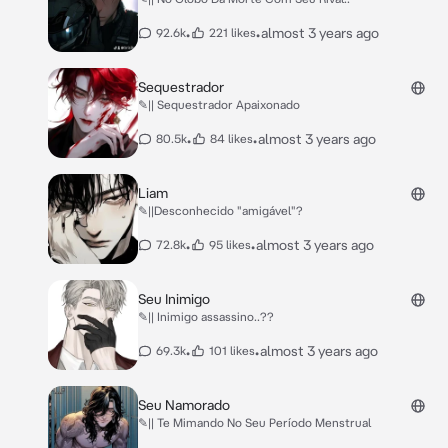
•
•
almost 3 years ago
92.6k
221 likes
Sequestrador
✎|| Sequestrador Apaixonado
•
•
almost 3 years ago
80.5k
84 likes
Liam
✎||Desconhecido "amigável"?
•
•
almost 3 years ago
72.8k
95 likes
Seu Inimigo
✎|| Inimigo assassino..??
•
•
almost 3 years ago
69.3k
101 likes
Seu Namorado
✎|| Te Mimando No Seu Período Menstrual