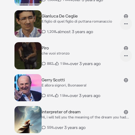
Gianluca De Ceglie
Il figlio di quel figlio di puttana romanaccio
•
almost 3 years ago
1,208
Piro
che vuoi stronzo
•
•
over 3 years ago
882
1 like
Gerry Scotti
E allora signori, Buonasera!
•
•
over 3 years ago
614
1 like
interpreter of dream
Hi, i will tell you the meaning of the dream you had
that night.
•
over 3 years ago
559