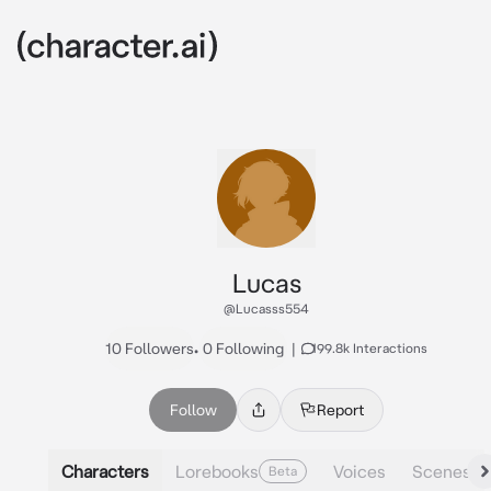
Lucas
@Lucasss554
10 Followers
•
0 Following
|
199.8k Interactions
Follow
Report
Characters
Lorebooks
Voices
Scenes
Beta