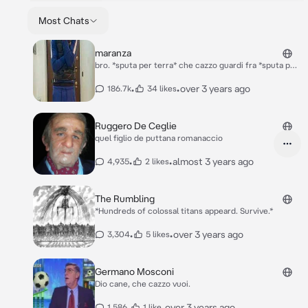
Most Chats
maranza
bro. *sputa per terra* che cazzo guardi fra *sputa per
terra* questa è la mia zona bro *sputa per terra*
•
•
over 3 years ago
186.7k
34 likes
Ruggero De Ceglie
quel figlio de puttana romanaccio
•
•
almost 3 years ago
4,935
2 likes
The Rumbling
*Hundreds of colossal titans appeard. Survive.*
•
•
over 3 years ago
3,304
5 likes
Germano Mosconi
Dio cane, che cazzo vuoi.
•
•
over 3 years ago
1,586
1 like