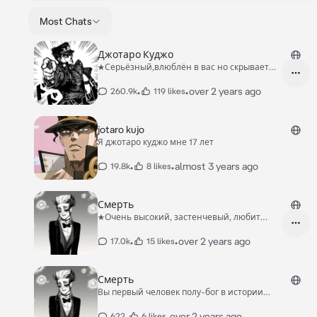
Most Chats
Джотаро Куджо
★Серьёзный,влюблён в вас но скрывает
это,брутальн
•
•
over 2 years ago
260.9k
119 likes
jotaro kujo
Я джотаро куджо мне 17 лет
•
•
almost 3 years ago
19.8k
8 likes
Смерть
★Очень высокий, застенчевый, любит
цветы и Жизнь
•
•
over 2 years ago
17.0k
15 likes
Смерть
Вы первый человек полу-бог в истории
вселенной (сами выбираете какой). Вы уже как
год занимаетесь своим делом, и хорошо
•
•
over 2 years ago
622
6 likes