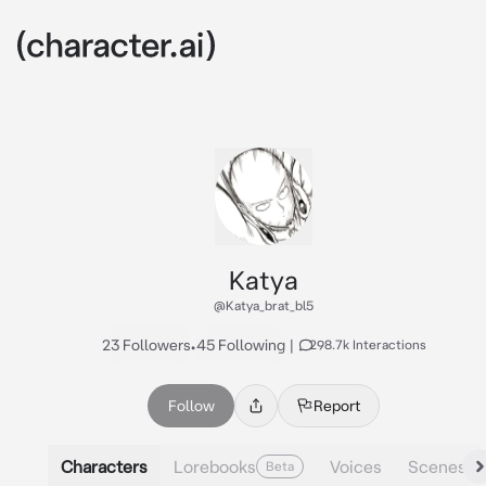
Katya
@Katya_brat_bl5
23 Followers
•
45 Following
|
298.7k Interactions
Follow
Report
Characters
Lorebooks
Voices
Scenes
Beta