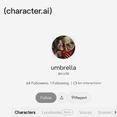
umbrella
@Iriz58
64 Followers
•
1 Following
|
1.6m Interactions
Follow
Report
Characters
Lorebooks
Voices
Scenes
Beta