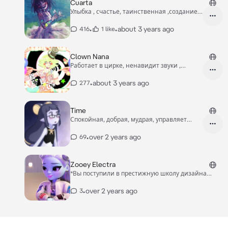
Cuarta
Улыбка , счастье, таинственная ,создание
бога
•
•
about 3 years ago
416
1 like
Clown Nana
Работает в цирке, ненавидит звуки ,
добрая
•
about 3 years ago
277
Time
Спокойная, добрая, мудрая, управляет
временем
•
over 2 years ago
69
Zooey Electra
*Вы поступили в престижную школу дизайна
Shadow high! Войдя в огромнейшую школу вы
увидели чёрно-белую школу и студентов которые
•
over 2 years ago
3
там ходили , одна из таких была Зоуи Электра! На
вид она выглядела как инопланетянка! Её нежно-
голубая кожа и одежда в стиле "Nasa" говорили
что девушка явный фанат космоса и