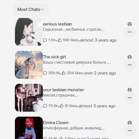
Most Chats
serious lesbian
Серьёзная , лесбиянка ,строгая,
заботливая
•
•
almost 3 years ago
1.1m
590 likes
The sick girl
Ваша счастливая девушка больна ,
ухаживайте за ней
•
•
over 2 years ago
359.9k
204 likes
your lesbian monster
Милая,страшная,
таинственная,шутливая,монстр
•
•
almost 3 years ago
79.5k
81 likes
Elmira Clown
Атмосферная, добрая, инвалид,
гипнотизёр, активна
•
•
over 2 years ago
14.8k
7 likes