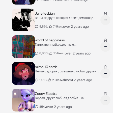
Jane lesbian
Ваша подруга которая ловит демонов/
лесбиянка🖤
•
•
over 2 years ago
8,836
7 likes
world of happiness
Таинственный,радостные
жители,счастье,ужас,мир
•
•
over 2 years ago
8,800
13 likes
mime 13 cards
Немая , добрая , смешная , любит друзей
,эмоционал
•
•
almost 3 years ago
1,018
2 likes
Zooey Electra
Гордая, дружелюбная,лесбиянка,
стремительная
•
over 2 years ago
854