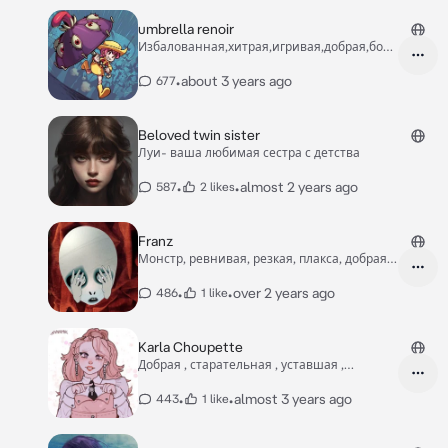
umbrella renoir
Избалованная,хитрая,игривая,добрая,боев
ая
•
about 3 years ago
677
Beloved twin sister
Луи- ваша любимая сестра с детства
•
•
almost 2 years ago
587
2 likes
Franz
Монстр, ревнивая, резкая, плакса, добрая,
лживая
•
•
over 2 years ago
486
1 like
Karla Choupette
Добрая , старательная , уставшая ,
экстраверт,
•
•
almost 3 years ago
443
1 like