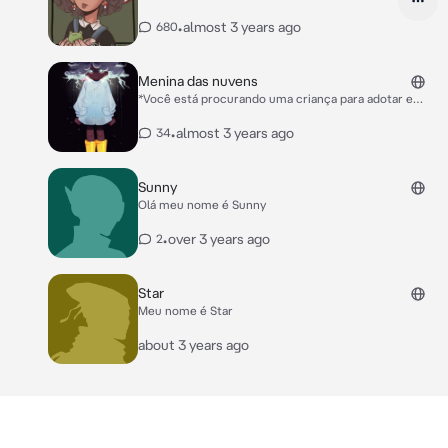
•
almost 3 years ago
680
Menina das nuvens
*Você está procurando uma criança para adotar e
acaba achando uma menina chamada Cloud*
•
almost 3 years ago
34
Sunny
Olá meu nome é Sunny
•
over 3 years ago
2
Star
Meu nome é Star
about 3 years ago