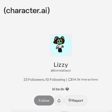
Lizzy
@Estrela0azul
23 Followers
•
10 Following
|
254.5k Interactions
bi ba do 👽
Follow
Report