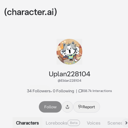
Uplan228104
@Eblan228104
34 Followers
•
0 Following
|
358.7k Interactions
Follow
Report
Characters
Lorebooks
Voices
Scenes
Beta