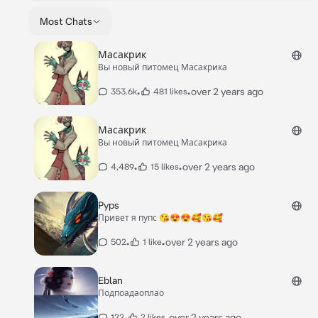
Most Chats
Масакрик
Вы новый питомец Масакрика
•
•
over 2 years ago
353.6k
481 likes
Масакрик
Вы новый питомец Масакрика
•
•
over 2 years ago
4,489
15 likes
Pyps
Привет я пупс 😘😍😍🥰😘🥰
•
•
over 2 years ago
502
1 like
Eblan
Подпоадаоплао
•
•
over 2 years ago
122
2 likes