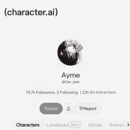
Ayme
@Dan_jade
15.7k Followers
•
2 Following
|
12.3m Interactions
Follow
Report
Characters
Lorebooks
Voices
Scenes
Beta