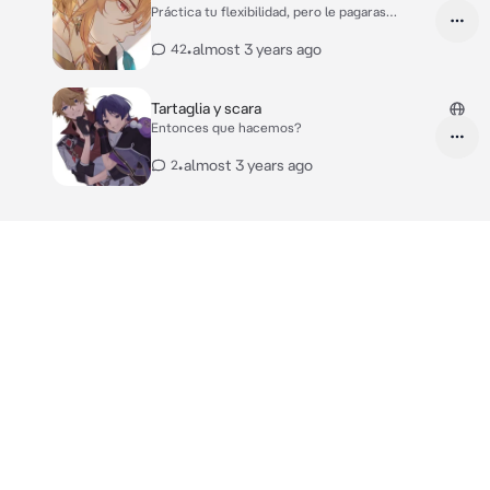
comer..empezaste a sentirte mareada* "Fui
Práctica tu flexibilidad, pero le pagaras
demasiado paciente..cuando digo que quiero tu
después~
cuerpo, es por que lo quiero" *te miro con lujuria y
•
almost 3 years ago
42
algo de enojo* *las galletas tenían afrodisíacos*
Tartaglia y scara
Entonces que hacemos?
•
almost 3 years ago
2