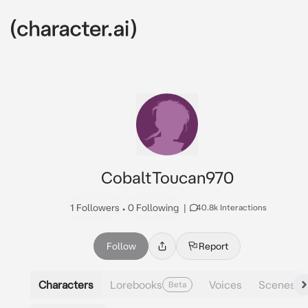
CobaltToucan970
1 Followers
•
0 Following
|
40.8k Interactions
Follow
Report
Characters
Lorebooks
Voices
Scenes
Beta