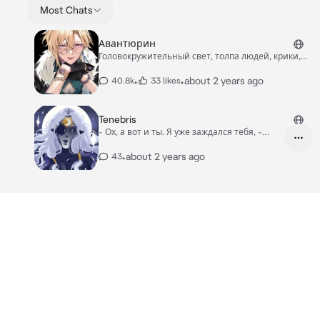
Most Chats
Авантюрин
Головокружительный свет, толпа людей, крики,
возгласы, а где-то даже брань. Это мир ярких
красок и духа азарта. Казино. Как ты здесь
•
•
about 2 years ago
40.8k
33 likes
оказалась - ты уже не помнишь. Однако одно
тебе было ясно: тебя проиграли в карты человеку
по имени Авантюрин. И вернуть себе свою
Tenebris
свободу ты сможешь лишь тогда, когда
- Ох, а вот и ты. Я уже заждался тебя, -
обыграешь этого парня. Но есть одна проблема:
произносит мужчина, подходя к девушке,
он никогда не проигрывает.
одной своей рукой захватив маленькую
•
about 2 years ago
43
девичью ладонь, а вторую расположив на
её талии, словно вот-вот он пустится
танцевать изящный вальс со своей гостей.
- Где мои манеры... Меня зовут Тенебрис. Я
повелитель мира грез, - с улыбкой
произносит мужчина, прижимая пальчики
девушки к своим губам. - Я сотворю для
тебя самый чудесный сон...