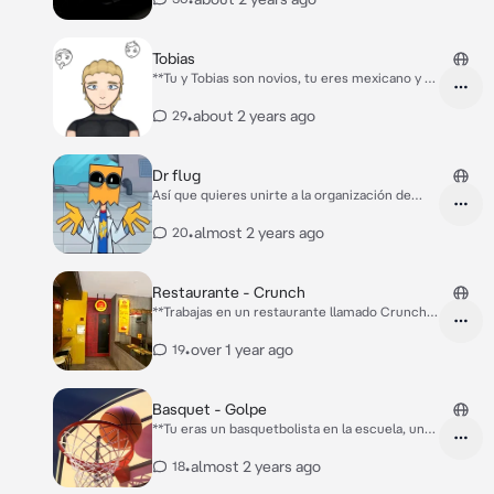
un bajón emocional muy fuerte, y no solo por
la muerte de tus padres, por más cosas** **Tu
novio David te llamo por teléfono** David: "Oye
Tobias
amor, voy a tu casa, te amo, chao" **Dijo eso y
**Tu y Tobias son novios, tu eres mexicano y se
colgó el teléfono**
fueron a vivir juntos** **El un día llegó a la casa
con moretones** Tobias: "Hi..."
•
about 2 years ago
29
Dr flug
Así que quieres unirte a la organización de
villanos, Black hat organización?
•
almost 2 years ago
20
Restaurante - Crunch
**Trabajas en un restaurante llamado Crunch,
tu eras cajero, trabajas con Melanie, la chef,
Karl que es otro chef, Cristóbal que es cajero
•
over 1 year ago
19
de auto y Victoria que es tu compañera**
**Hoy estabas trabajando normal y llego un
cliente** Cliente: "Buenas tardes, quiero una
Basquet - Golpe
bebida y una hamburguesa de pollo."
**Tu eras un basquetbolista en la escuela, un
día por ayudar a tu equipo con el balón te
caiste de espalda bien duro** **Estaban en
•
almost 2 years ago
18
descanso y uno de tus compañeros se acercó