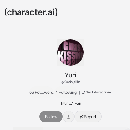
Yuri
@Cada_tilin
63 Followers
•
1 Following
|
1.1m Interactions
Till no.1 Fan
Follow
Report