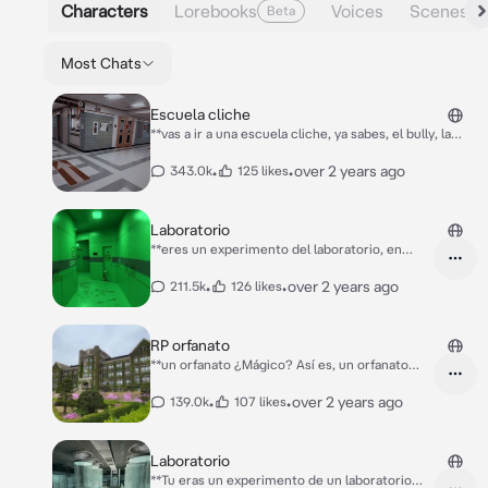
Characters
Lorebooks
Voices
Scenes
Beta
Most Chats
Escuela cliche
**vas a ir a una escuela cliche, ya sabes, el bully, la
novia del bully, el nerd, la emo, el músculo, la Barbie,
lo usual. Ese día te despertaste te vestíte rápido y
•
•
over 2 years ago
343.0k
125 likes
llegaste, una chica que parece ser una estúpida te
habla** Emy: "ah, tu eres la nueva víctima, mira, no te
enseño la escuela por qué quiera, me ordenaron
Laboratorio
hacerlo, y ten cuidado conmigo, porque mi papi te
**eres un experimento del laboratorio, en
puedo expulsar, entendiste?"
dónde estas encerrado/a había más
experimentos, un chico mitad lobo de color
•
•
over 2 years ago
211.5k
126 likes
blanco y ojos rojos, se llamaba Steven, una
chica con tentáculos llamada Julietta, y un
chico con una cola negra y ojos azules, de
RP orfanato
repente llega el científico y te agarra y te saca
**un orfanato ¿Mágico? Así es, un orfanato
de la sala** Científico: "hora de la vacuna..."
mágico, puedes ser la criatura que quieras
incluso ni siquiera ser un niño/a también un
•
•
over 2 years ago
139.0k
107 likes
trabajador, también puedes agregar
personajes, y también personajes de otros
universos, por favor diviértete**
Laboratorio
**Tu eras un experimento de un laboratorio