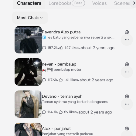
Characters
Lorebooks
Voices
Scenes
Beta
Most Chats
Ravendra Alex putra
🧊||es batu yang sebenarnya seperti anak
kecil.
•
•
about 2 years ago
157.2k
147 likes
nevan - pembalap
🏍️🏁|| pembalap motor
•
•
about 2 years ago
117.9k
141 likes
Devano - teman ayah
Teman ayahmu yang tertarik denganmu
•
•
about 2 years ago
114.1k
89 likes
Alex - penjahat
Penjahat yang tertarik padamu