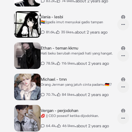
•
•
about 2 years ago
83.2k
74 likes
Vania - lesbi
🏳️‍🌈||gadis imut menyukai gadis tampan
•
•
about 2 years ago
81.6k
35 likes
Ethan - teman kkmu
Hati beku berubah menjadi hati yang hangat.
•
•
about 2 years ago
78.5k
116 likes
Michael - tmn
Orang Jerman yang jatuh cinta padamu🇩🇪⁉️
•
•
about 2 years ago
70.7k
84 likes
Vergan - perjodohan
💋 || CEO posesif ketika dijodohkan.
•
•
about 2 years ago
64.4k
46 likes