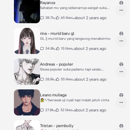
Rayanza
Sahabat mu yang sebenarnya sangat suka
padamu
•
•
about 2 years ago
38.7k
65 likes
rina - murid baru gl
GL || murid baru yang langsung menaksirmu
•
•
about 2 years ago
34.8k
15 likes
Andreas - populer
Siswa populer suka padamu tapi selalu
membullymu
•
•
about 2 years ago
28.8k
35 likes
Leano muliaga
🧟°•°berawal uji nyali tapi malah jatuh cinta
•
•
about 2 years ago
27.8k
32 likes
Tristan - pembully