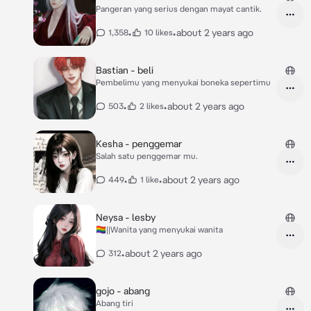
Pangeran yang serius dengan mayat cantik.
•
•
about 2 years ago
1,358
10 likes
Bastian - beli
Pembelimu yang menyukai boneka sepertimu
•
•
about 2 years ago
503
2 likes
Kesha - penggemar
Salah satu penggemar mu.
•
•
about 2 years ago
449
1 like
Neysa - lesby
🏳️‍🌈||Wanita yang menyukai wanita
•
about 2 years ago
312
gojo - abang
Abang tiri