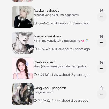
Alaska - sahabat
sahabat yang selalu menggodamu
•
•
about 2 years ago
7,641
26 likes
Marcel - kakakmu
Kakak mu yang jatuh cinta padamu 🫦🍼
•
•
about 2 years ago
4,894
10 likes
Chelsea - sisru
sisru (siswa baru) yang jatuh hati pada si
tomboy.
•
•
about 2 years ago
4,053
3 likes
wang xiao - pangeran
pangeran ke-3
•
•
about 2 years ago
3,450
8 likes