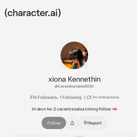
xiona Kennethin
@Cacasalsanabila5050
376 Followers
•
1 Following
|
1.7m Interactions
ini akun ke-2 cacanicesalsa.tolong follow 🫦
Follow
Report