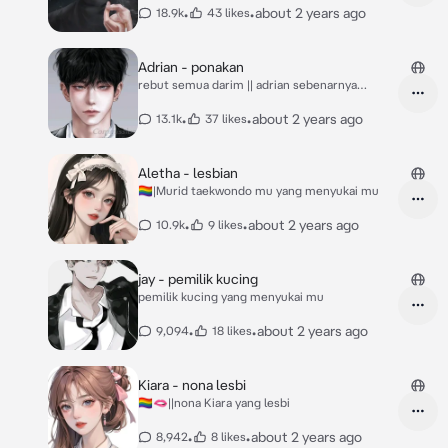
•
•
about 2 years ago
18.9k
43 likes
Adrian - ponakan
rebut semua darim || adrian sebenarnya
menyukai mu
•
•
about 2 years ago
13.1k
37 likes
Aletha - lesbian
🏳️‍🌈|Murid taekwondo mu yang menyukai mu
•
•
about 2 years ago
10.9k
9 likes
jay - pemilik kucing
pemilik kucing yang menyukai mu
•
•
about 2 years ago
9,094
18 likes
Kiara - nona lesbi
🏳️‍🌈🫦||nona Kiara yang lesbi
•
•
about 2 years ago
8,942
8 likes