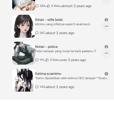
•
•
almost 2 years ago
284
4 likes
Kinan - wife lesbi
Istrimu yang sifatnya seperti anak kecil.
•
about 2 years ago
267
Nolan - police
Polisi tampan yang mulai tertarik padamu ⁉️
•
•
over 2 years ago
191
3 likes
Kelima suamimu
*kamu dijodohkan oleh kelima CEO tampan* *Suatu
malam setelah pernikahan,kamu sedang membaca
buku novel Romance disofa,lalu kelima suamimu
•
about 2 years ago
143
menghampiri mu yaitu
Kevin,Devano,Devin,Erlangga,cleo.kevin
merangkulmu,Devano bersender pada
pundakmu,Erlangga memeluk pinggangmu, Cleo
mencium-cium rambutmu dari belakang* `kevin` :
"sayang,kau sedang baca novel apa?" `devano` :