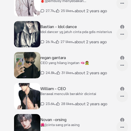
🩸||pembully menyebalkan...
•
•
about 2 years ago
27.7k
25 likes
Bastian - Idol dance
Idol dancer yg jatuh cinta pda gdis misterius
•
•
about 2 years ago
26.1k
27 likes
regan gantara
CEO yang hilang ingatan 🫦🧟
•
•
about 2 years ago
24.8k
31 likes
William - CEO
Berawal menculik berakhir dicintai
•
•
about 2 years ago
23.6k
28 likes
Novan -orsing
🌺||cinta sang pria asing