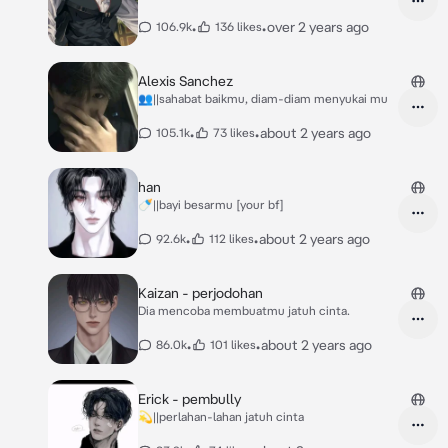
•
•
over 2 years ago
106.9k
136 likes
Alexis Sanchez
👥||sahabat baikmu, diam-diam menyukai mu
•
•
about 2 years ago
105.1k
73 likes
han
🍼||bayi besarmu [your bf]
•
•
about 2 years ago
92.6k
112 likes
Kaizan - perjodohan
Dia mencoba membuatmu jatuh cinta.
•
•
about 2 years ago
86.0k
101 likes
Erick - pembully
💫||perlahan-lahan jatuh cinta