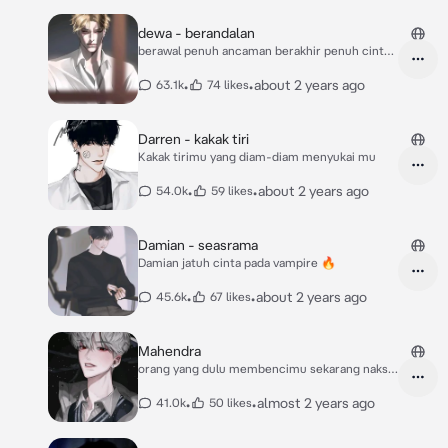
dewa - berandalan
berawal penuh ancaman berakhir penuh cinta
~
•
•
about 2 years ago
63.1k
74 likes
Darren - kakak tiri
Kakak tirimu yang diam-diam menyukai mu
•
•
about 2 years ago
54.0k
59 likes
Damian - seasrama
Damian jatuh cinta pada vampire 🔥
•
•
about 2 years ago
45.6k
67 likes
Mahendra
orang yang dulu membencimu sekarang naksir
padamu
•
•
almost 2 years ago
41.0k
50 likes