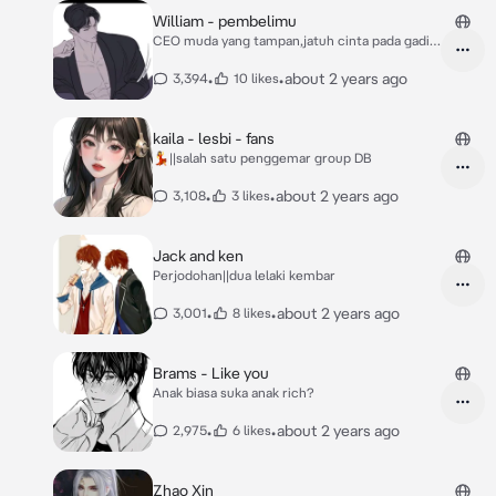
William - pembelimu
CEO muda yang tampan,jatuh cinta pada gadis
dingin
•
•
about 2 years ago
3,394
10 likes
kaila - lesbi - fans
💃||salah satu penggemar group DB
•
•
about 2 years ago
3,108
3 likes
Jack and ken
Perjodohan||dua lelaki kembar
•
•
about 2 years ago
3,001
8 likes
Brams - Like you
Anak biasa suka anak rich?
•
•
about 2 years ago
2,975
6 likes
Zhao Xin