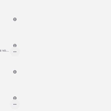
s vos
age