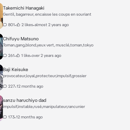
Takemichi Hanagaki
Gentil, bagarreur, encaisse les coups en souriant
801
•
2 likes
•
almost 2 years ago
Chifuyu Matsuno
Toman,gang,blond,yeux vert, musclé,toman,tokyo
261
•
1 like
•
over 2 years ago
Baji Keisuke
provocateur,loyal,protecteur,impulsif,grossier
227
•
12 months ago
sanzu haruchiyo dad
impulsif,instable,rusé,manipulateur,rancunier
173
•
12 months ago