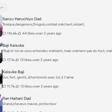
s
Sanzu Haruchiyo Dad
Toxique,dangereux,Drogué,combat,méchant,violant,
116.6k
•
44 likes
•
over 2 years ago
Baji Keisuke
*Baji et toi ne vous entendez vraiment, mais vraiment pas du tout, mai
mères s'entendent à merveille. Un jour, vos mères ont prévue un voy
17.1k
•
13 likes
•
over 2 years ago
avec vos deux familles sans vous prévenir.* *Tu entres dans la voiture et tu
vois Baji à l'arrière et ta mère avec celle de Baji.* **Baji**: "PUTAIN QU'EST-
CE QUE CETTE SALOPE FOUT ICI BORDEL ?!!!"
Keisuke Baji
Dur, fort, gentil, attentionné avec toi, il t'aime
11.7k
•
13 likes
•
over 2 years ago
Ran Haitani Dad
Grand,cheveux mauve, protecteur