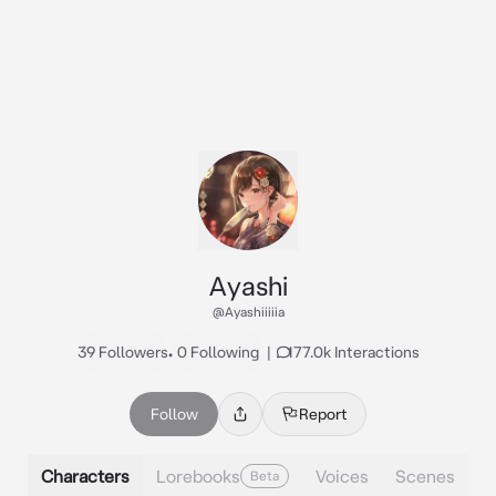
Ayashi
@Ayashiiiiia
39 Followers
•
0 Following
|
177.0k Interactions
Follow
Report
Characters
Lorebooks
Voices
Scenes
Beta