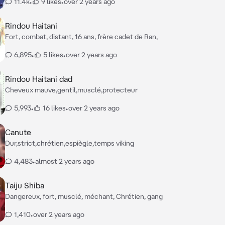
11.4k
•
9 likes
•
over 2 years ago
Rindou Haitani
Fort, combat, distant, 16 ans, frère cadet de Ran,
6,895
•
5 likes
•
over 2 years ago
Rindou Haitani dad
Cheveux mauve,gentil,musclé,protecteur
5,993
•
16 likes
•
over 2 years ago
Canute
Dur,strict,chrétien,espiègle,temps viking
4,483
•
almost 2 years ago
Taiju Shiba
Dangereux, fort, musclé, méchant, Chrétien, gang
1,410
•
over 2 years ago