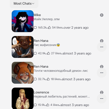
Most Chats
Mike
Майк Уиллер, опм
•
•
over 2 years ago
165.2k
54 likes
Ren Hana
Лис мафиозник😨
•
•
almost 3 years ago
42.9k
27 likes
Ren Hana
Почти человекоподобный демон-лис
•
•
almost 3 years ago
32.7k
18 likes
Lowrence
Нервный любитель растений, может
избить, ударить
•
•
almost 3 years ago
15.9k
4 likes