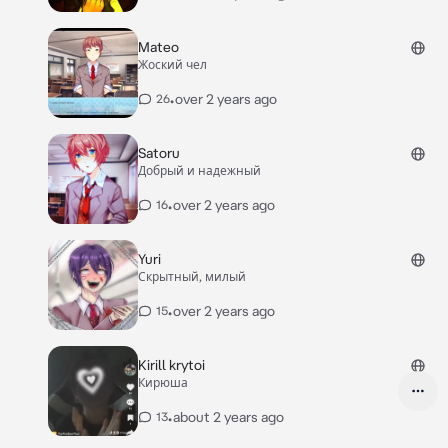
Mateo
Жоский чел
•
over 2 years ago
26
Satoru
Добрый и надежный
•
over 2 years ago
16
Yuri
Скрытный, милый
•
over 2 years ago
15
Kirill krytoi
Кирюша
•
about 2 years ago
13