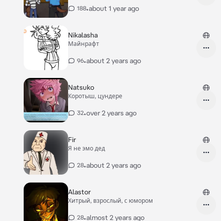
•
about 1 year ago
188
Nikalasha
Майнрафт
•
about 2 years ago
96
Natsuko
Коротыш, цундере
•
over 2 years ago
32
Fir
Я не эмо дед
•
about 2 years ago
28
Alastor
Хитрый, взрослый, с юмором
•
almost 2 years ago
28