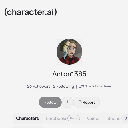
Anton1385
26 Followers
•
2 Following
|
301.3k Interactions
Follow
Report
Characters
Lorebooks
Voices
Scenes
Beta