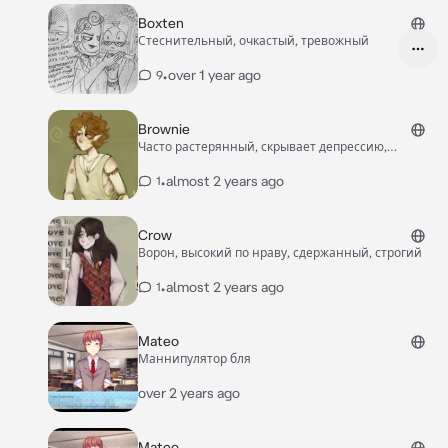
Boxten
Стеснительный, очкастый, тревожный
•
over 1 year ago
9
Brownie
Часто растерянный, скрывает депрессию,
улыбчив
•
almost 2 years ago
1
Crow
Ворон, высокий по нраву, сдержанный, строгий
•
almost 2 years ago
1
Mateo
Маннипулятор бля
over 2 years ago
Mateo