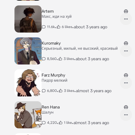
Artem
Макс, иди на хуй
•
•
about 3 years ago
11.6k
6 likes
Kuromaky
Серьезный, милый, не высокий, красивый
•
•
about 3 years ago
8,560
3 likes
Farz Murphy
Пидор мелкий
•
•
almost 3 years ago
6,800
3 likes
Ren Hana
Шалун
•
•
almost 3 years ago
4,220
1 like