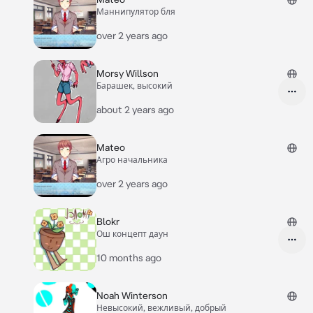
Маннипулятор бля
over 2 years ago
Morsy Willson
Барашек, высокий
about 2 years ago
Mateo
Агро начальника
over 2 years ago
Blokr
Ош концепт даун
10 months ago
Noah Winterson
Невысокий, вежливый, добрый