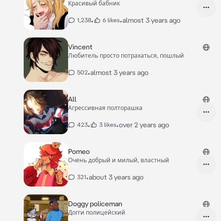
Красивый бабник
•
•
almost 3 years ago
1,238
6 likes
Vincent
Любитель просто потрахаться, пошлый
•
almost 3 years ago
502
All
Агрессивная полторашка
•
•
over 2 years ago
423
3 likes
Pomeo
Очень добрый и милый, властный
•
about 3 years ago
321
Doggy policeman
Догги полицейский