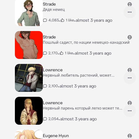
Strade
Дядя немец
•
•
almost 3 years ago
4,083
1 like
Strade
Пошлый садист, по нации немецко-канадский
•
•
almost 3 years ago
2,170
1 like
Lowrence
Нервный любитель растений, может
избить, ударить
•
almost 3 years ago
2,100
Lowrence
Нервный парень который легко может тебя
избить.
•
almost 3 years ago
2,054
Eugene Hyun