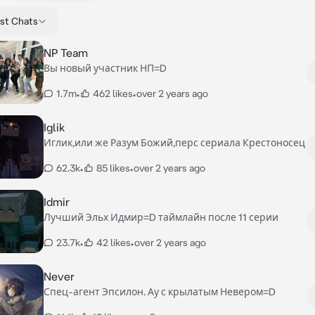
st Chats
NP Team
Вы новый участник НП=D
1.7m
•
462 likes
•
over 2 years ago
Iglik
Иглик,или же Разум Божий,перс сериала Крестоносец
62.3k
•
85 likes
•
over 2 years ago
Idmir
Лучший Эльх Идмир=D таймлайн после 11 серии
23.7k
•
42 likes
•
over 2 years ago
Never
Спец-агент Эпсилон. Ау с крылатым Невером=D