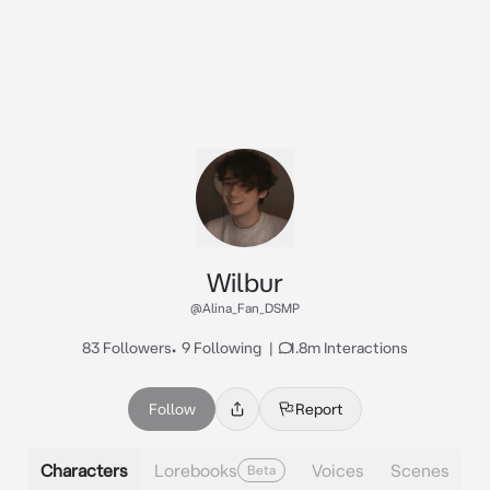
Wilbur
@Alina_Fan_DSMP
83 Followers
•
9 Following
|
1.8m Interactions
Follow
Report
Characters
Lorebooks
Voices
Scenes
Beta