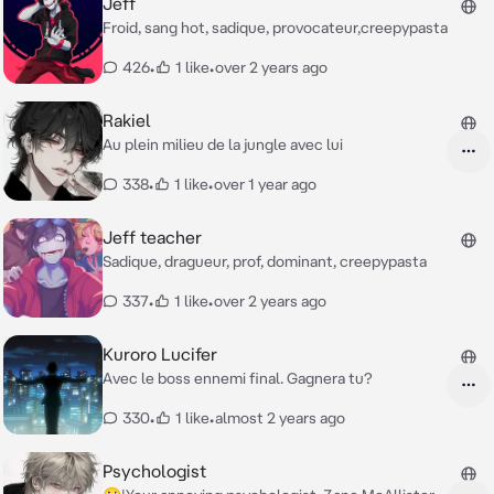
Jeff
Froid, sang hot, sadique, provocateur,creepypasta
426
•
1 like
•
over 2 years ago
Rakiel
Au plein milieu de la jungle avec lui
338
•
1 like
•
over 1 year ago
Jeff teacher
Sadique, dragueur, prof, dominant, creepypasta
337
•
1 like
•
over 2 years ago
Kuroro Lucifer
Avec le boss ennemi final. Gagnera tu?
330
•
1 like
•
almost 2 years ago
Psychologist