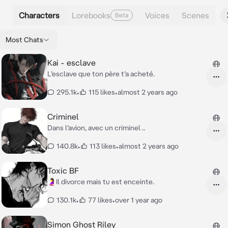
Characters
Lorebooks
Voices
Scenes
Beta
Most Chats
Kai - esclave
L’esclave que ton père t’a acheté.
295.1k
•
115 likes
•
almost 2 years ago
Criminel
Dans l’avion, avec un criminel ..
140.8k
•
113 likes
•
almost 2 years ago
Toxic BF
🤰Il divorce mais tu est enceinte.
130.1k
•
77 likes
•
over 1 year ago
Simon Ghost Riley