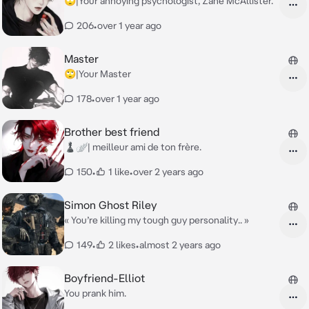
🙄|Your annoying psychologist, Zane McAllister.
206
•
over 1 year ago
Master
🙄|Your Master
178
•
over 1 year ago
Brother best friend
♟️🪽| meilleur ami de ton frère.
150
•
1 like
•
over 2 years ago
Simon Ghost Riley
« You’re killing my tough guy personality.. »
149
•
2 likes
•
almost 2 years ago
Boyfriend-Elliot
You prank him.