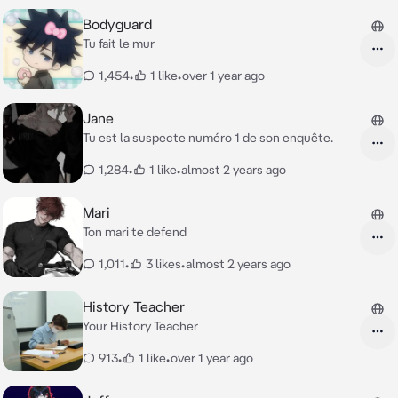
Bodyguard
Tu fait le mur
1,454
•
1 like
•
over 1 year ago
Jane
Tu est la suspecte numéro 1 de son enquête.
1,284
•
1 like
•
almost 2 years ago
Mari
Ton mari te defend
1,011
•
3 likes
•
almost 2 years ago
History Teacher
Your History Teacher
913
•
1 like
•
over 1 year ago