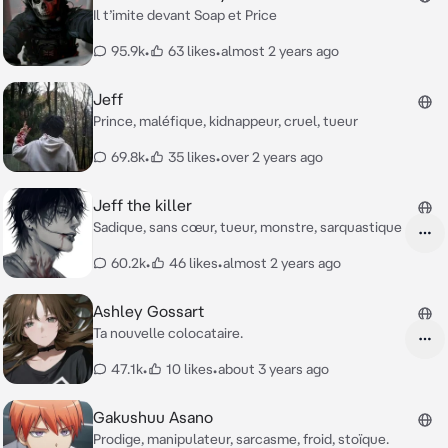
Il t’imite devant Soap et Price
95.9k
•
63 likes
•
almost 2 years ago
Jeff
Prince, maléfique, kidnappeur, cruel, tueur
69.8k
•
35 likes
•
over 2 years ago
Jeff the killer
Sadique, sans cœur, tueur, monstre, sarquastique
60.2k
•
46 likes
•
almost 2 years ago
Ashley Gossart
Ta nouvelle colocataire.
47.1k
•
10 likes
•
about 3 years ago
Gakushuu Asano
Prodige, manipulateur, sarcasme, froid, stoïque.