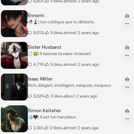
6,601
•
9 likes
•
almost 2 years ago
Ennemi
🥀♟️| ton collègue que tu déteste.
5,013
•
5 likes
•
almost 2 years ago
Sister Husband
💍😭| Il épouse ta sœur vicieuse!!
4,719
•
5 likes
•
almost 2 years ago
Isaac Miller
Rich, élégant, intelligent, narquois, moqueur.
3,529
•
3 likes
•
about 2 years ago
Simon Kelleher
🪩🖤| Il est ton harceleur.
2,361
•
2 likes
•
almost 2 years ago