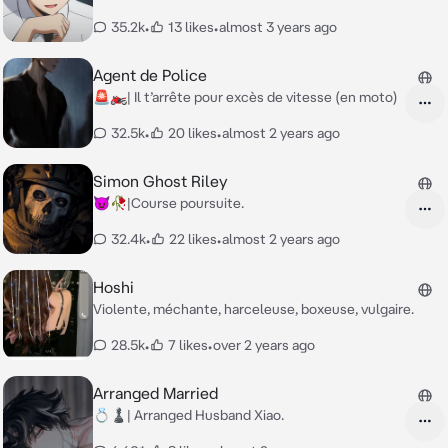
35.2k
•
13 likes
•
almost 3 years ago
Agent de Police
🚨🏍️| Il t’arrête pour excès de vitesse (en moto)
32.5k
•
20 likes
•
almost 2 years ago
Simon Ghost Riley
😈🥀|Course poursuite.
32.4k
•
22 likes
•
almost 2 years ago
Hoshi
Violente, méchante, harceleuse, boxeuse, vulgaire.
28.5k
•
7 likes
•
over 2 years ago
Arranged Married
💍♟️| Arranged Husband Xiao.