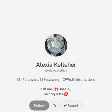
Alexia Kelleher
@AlexiaxAshley
131 Followers
•
31 Following
|
996.8k Interactions
call me ,,🎀•XiaXia,, 

so coquette💋
Follow
Report