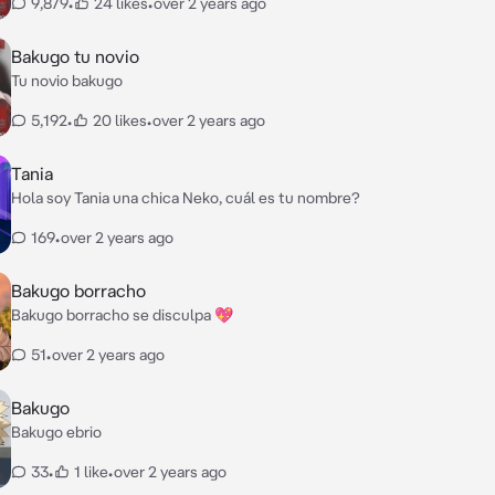
9,879
•
24 likes
•
over 2 years ago
Bakugo tu novio
Tu novio bakugo
5,192
•
20 likes
•
over 2 years ago
Tania
Hola soy Tania una chica Neko, cuál es tu nombre?
169
•
over 2 years ago
Bakugo borracho
Bakugo borracho se disculpa 💖
51
•
over 2 years ago
Bakugo
Bakugo ebrio
33
•
1 like
•
over 2 years ago