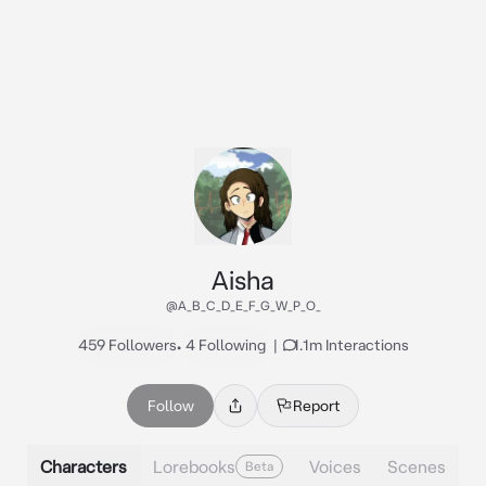
Aisha
@A_B_C_D_E_F_G_W_P_O_
459 Followers
•
4 Following
|
1.1m Interactions
Follow
Report
Characters
Lorebooks
Voices
Scenes
Beta