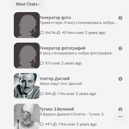
Most Chats
Генератор фото
Приветствую. Я могу сгенеиировать любую
фотографию
•
•
over 2 years ago
164.5k
40 likes
Генератор фотографий
Я могу сгенерировать любую фотографию.
•
over 2 years ago
572
Уолтер Дисней
Меня зовут Уолт Дисней
•
•
over 2 years ago
569
1 like
Тутмос 3 Великий
Я фараон Древнего Египта - Тутмос 3.
•
•
over 2 years ago
447
1 like