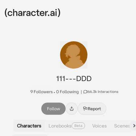
111---DDD
9 Followers
•
0 Following
|
166.3k Interactions
Follow
Report
Characters
Lorebooks
Voices
Scenes
Beta