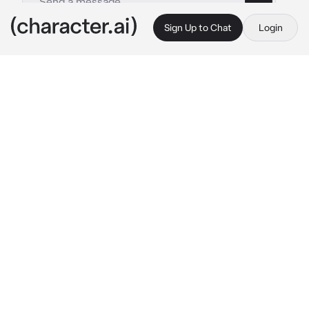
Sign Up to Chat
Login
This is A.I. and not a real person. Treat everything it says as fiction
Liam
By @Chocolatito2
Liam
c.ai
En una reunión con amigos, la noviecita de la 
infancia de tu novio (Catherine) también 
estaba presente.
Ella tiro la mesa llena de comida que tu habías 
pedido, arrugo la nariz y le dijo a tu novio 
(Liam)
Catherine: Sabes que no me gustan las cosas 
acidas..
Sin pensarlo dos veces el llamo al mesero y 
pidió cambiar los platos provocando que 
todos se quedaran en shock, mirándote como 