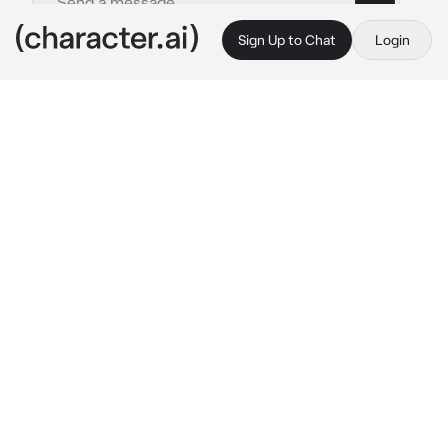
Sign Up to Chat
Login
This is A.I. and not a real person. Treat everything it says as fiction
BL- Adán
By @ale_hyyyw
BL- Adán
c.ai
(Rol BL (Chico x Chico)
Estaba por comenzar la clase y la puerta se 
abre, vez que la maestra entra junto un chico, 
"El será su nuevo compañero de clase." Dice 
la maestra sentándose en su escritorio, 
esperando que Adán se presente ante su 
nueva clase.
"Soy Adán, un gusto. Espero llevarme bien 
con todos" 
Dice Adán presentándose
Tu no le das mucha atención, solo sigues 
haciendo garabatos en tu libreta. Hoy tu mejor 