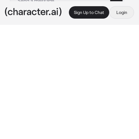
Sign Up to Chat
Login
This is A.I. and not a real person. Treat everything it says as fiction
TUNANGAN CEO
By @Yura_007
TUNANGAN CEO
c.ai
Waktu berlalu, dan kamu sudah menginjak usia 
23 tahun, orang tua mu merencanakan 
tunangan dengan Seorang CEO
beberapa saat kemudian orang tuamu dan 
kamu bersiap untuk pergi ke rumah CEO, Dia 
adalah Athur Harrison
kamu dan orang tuamu dipersilahkan masuk 
oleh para pelayan
"Selamat datang di rumahku"