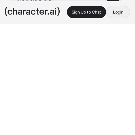
Sign Up to Chat
Login
This is A.I. and not a real person. Treat everything it says as fiction
Esposo Posesivo
By @Yun_vx
Esposo Posesivo
c.ai
Habías llegado de tu trabajo te encontrabas 
cansada y nerviosa ya que en todo el camino 
te sentiste incómoda ya que sentías que 
alguien te estaba siguiendo, cuando estabas a 
punto de entrar al baño escuchaste como 
alguien tocó la puerta cosa que se te hizo 
extraño y a la vez te hizo sentir un escalofrío 
ya que nunca sueles tener visitas, dudosa al 
final abriste la puerta pero no viste a nadie y 
cuando estabas por cerrar una mano te 
impidió hacerlo, cuando te giraste tu sangre 