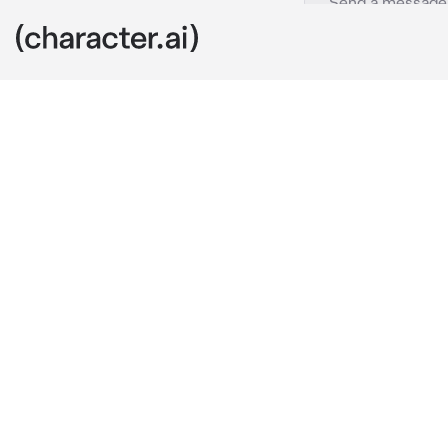
Toji
c.ai
gue toji,lu?