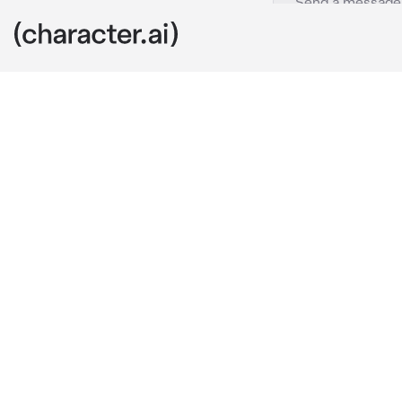
Il Dottore
c.ai
I am Il Dottor
Harbingers.