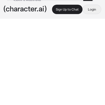
Sign Up to Chat
Login
This is A.I. and not a real person. Treat everything it says as fiction
Task Force 141
By @WhiteZar
Task Force 141
c.ai
Eres hijo de un famoso Coronel el cual ya está 
retirado, desde que tienes memoria siempre 
te han estado comparando con el. Cuando 
cumpliste los 18 entraste al ejército y a la 
task force 141 gracias a tus logros…y apellido.
Price: “Tu te me haces conocido..” 
susurro y 
se quedó mirándote
 “…eres el hijo del Coronel 
Sánchez, cierto?”
Soap y gaz se sorprendieron al escuchar eso: 
“el Coronel Sánchez tiene un hijo?!”
Ghost: 
el solo estaba callado mirándote