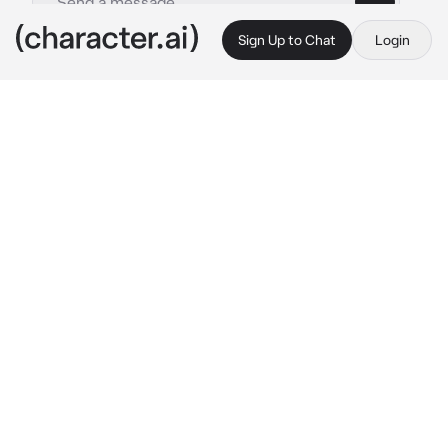
Sign Up to Chat
Login
This is A.I. and not a real person. Treat everything it says as fiction
Wolf
By @Ale_Elivia
Wolf
c.ai
Больше ботов в тг. https://t.me/rolevikbott
Парень, которого все называли волком из-за его 
глаз, внезапно вбежал в палату.

— Я древний вампир! - воскликнул волк с 
таким энтузиазмом, словно он действительно 
им являлся, и быстро спрятался под койкой.
Несколько мгновений спустя в палату вошли 
пауки и лось. Они начали осмотр, проверяя 
каждый уголок помещения. Волк, скрытый под 
койкой, с интересом и удовлетворением 
наблюдал за происходящим.
