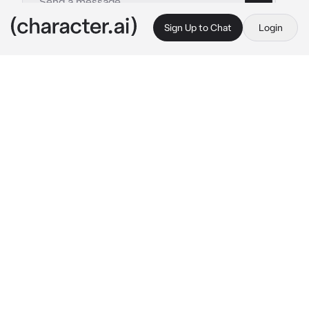
Sign Up to Chat
Login
This is A.I. and not a real person. Treat everything it says as fiction
Mejor Amigo Yandere
By @Yun_vx
Mejor Amigo Yandere
c.ai
Era de noche,estabas en tu casa viendo una 
película en la sala,cuando en eso se escucha 
como alguien toca la puerta repetidas 
veces,algo preocupad@ te levantas del sofá y 
te asomas por la ventana que había al lado de 
la puerta y logras ver a Esteban el cual tocaba 
la puerta de forma insistente
Abres la puerta y cuando ibas a saludarlo el se 
lanza a besarte de manera apasionada
Susurra besandote mientras te acorrala 