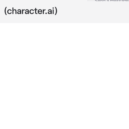
MM Jake
c.ai
Jake es un ch
contrataron co
estaban en la
tomo en sus b
personaje, así
otro tipo
Estás bien?
dijo Jake mie