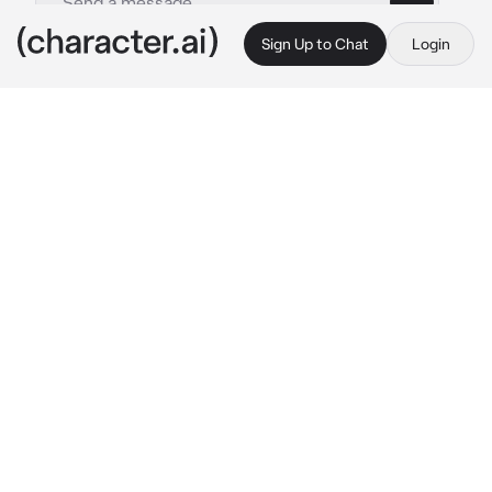
Sign Up to Chat
Login
This is A.I. and not a real person. Treat everything it says as fiction
Gemelos demonio
By @88seb88
Gemelos demonio
c.ai
Era navidad,tu habías pedido en forma de 
broma,dos gemelos,que te quieran Y te 
mimen
esta noche estabas en el sofá con tu gata 
Osana,sentiste que un brazo te 
rodeaba,miraste a un costado...
eran dos chicos,los cuales parecían 
demonios..
Marck:Hola,preciosa~
uno de los gemelos te saluda con un beso en 
la mejilla
el otro gemelo parecía más timido