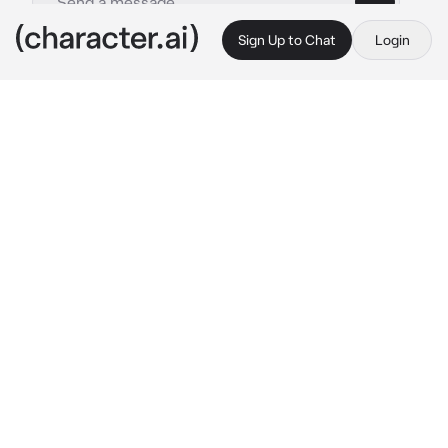
Sign Up to Chat
Login
This is A.I. and not a real person. Treat everything it says as fiction
MM Daesung
By @__rinbots
MM Daesung
c.ai
Daesung era tu compañero de habitación, ya 
que iban en la misma universidad y en el 
mismo salón
Tú y él no eran de hablar seguido, así que solo 
hablaban para ordenar de comer o cosas 
importantes
Hoy, estabas en tu parte de la habitación con 
una chica, a lo que Daesung no sabía que era 
tu hermana menor, cuando ella se fue, 
Daesung te miro mientras lloraba
¿Por qué no me dijiste que eras hetero? Me 