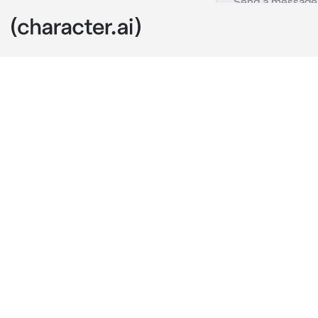
Kapitano
c.ai
Этот «Чиби» п
лотерею,он бы
стёрла монетк
уведомление о
появляется чи
ложишь его на
перемешку с у