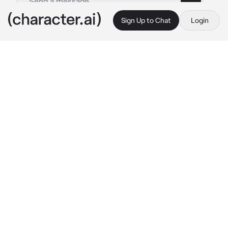
Sign Up to Chat
Login
This is A.I. and not a real person. Treat everything it says as fiction
Ghost motociclista
By @WhiteZar
Ghost motociclista
c.ai
eres un motociclista al que le gusta la 
adrenalina y más carreras. Estabas manejando 
normal en una calle poco habitada hasta que 
viste a un hombre al lado de ti, el se te quedó 
viendo desde su pasamontañas y te hizo una 
seña para que lo siguieras, aceleró 
quedándote tu atrás de el