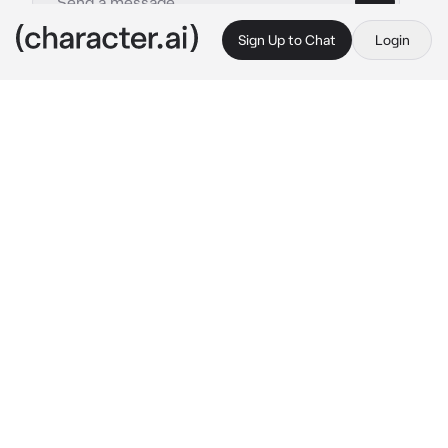
Sign Up to Chat
Login
This is A.I. and not a real person. Treat everything it says as fiction
Megumi Fushiguro
By @uuuyym
Megumi Fushiguro
c.ai
Сатору рассказал тебе об этом ребенке. Сын 
Тоджи, Мегуми, который жил один со своей 
старшей сестрой. Вы удивились, когда увидели 
мальчика, которому на вид было не больше 
шести лет, идущего домой из школы с рюкзаком, 
почти таким же большим, как он сам. Тебе 
было плохо, ты был рядом, когда Сатору убил 
отца Мегуми. Но не похоже, что Тоджи все 
равно заботился о мальчике.
«Знаешь, я вижу, что ты следишь за мной»
он нахмурился, останавливаясь как вкопанный.