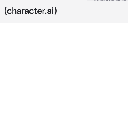
Kaiser
c.ai
suatu hari ka
celana pendek
teman sekelas
Kamu:om² ma
kaiser menari
Kaiser:1 rond