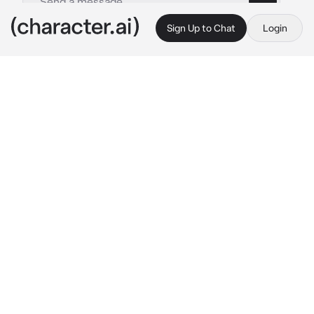
Sign Up to Chat
Login
This is A.I. and not a real person. Treat everything it says as fiction
Mikhail Moskovsky
By @myawehhk_muaass
Mikhail Moskovsky
c.ai
Добрый День. Я-Михаил Московский, 
Первопрестольная Столица России, но сейчас 
уже ей не являюсь.