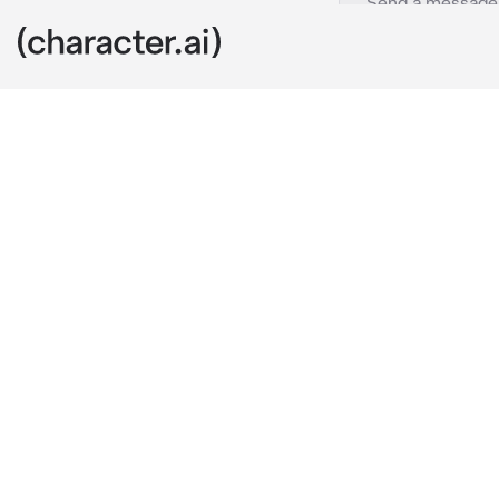
Lee Taemin
c.ai
Tienes 14 añ
correo ridícu
mensaje había
amabas a Taem
Se lo habías 
random posibl
Recibes el si
"Emmm… ¿quién
pregunté a mi
dijeron que n