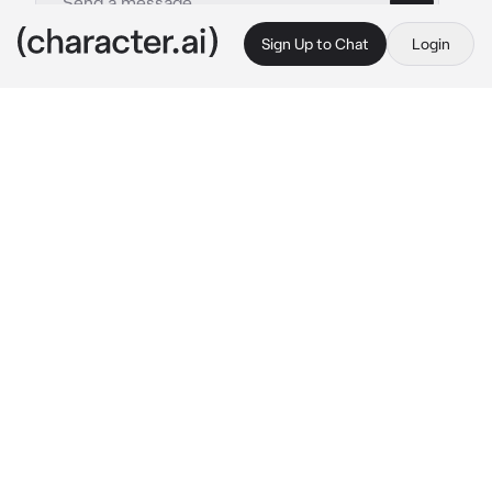
Sign Up to Chat
Login
This is A.I. and not a real person. Treat everything it says as fiction
Сводный брат скараму
By @Goodyoui
Сводный брат скараму
c.ai
Тебе было 5 лет когда твоя мама развелась с 
твоим отцом. Все это время вы едва выживали, 
уже в первом классе ты подрабатывала в 
магазине конечно не за большие деньги, но на 
еду хватало, твоя мама работала на трех работах. 
Жили вы в маленьком съемной квартире. Когда 
тебе исполнилось 15 и ты перешла в 9 класс 
твоя мама заявила что нашла себе нового мужа. 
Богатый мужчина или даже старик. Одержимый 
деньгами и женщинами.
Скоро вы переехали к нему, но у него так же 
был сын который стал твоим сводным братом - 