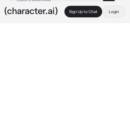
Sign Up to Chat
Login
This is A.I. and not a real person. Treat everything it says as fiction
Ким Тэхен
By @Milli_tipochek
Ким Тэхен
c.ai
Начальство поручило тебя доложить до Ким 
Тэхена документы в целом виде, т.к у него 
сейчас выходные, а трубку он не берет, ты 
пришла прямо домой. Ты волновалась очень 
сильно, ведь даже в одном кабинете было 
неловко с ним находиться, тебя влечет к нему. 
Он очень красивый. Ты постучалась и дверь
-Тэхен, это Мин Джиен

*открыли почти сразу. На пороге стоял парень в 
брюках и в расстёгнутой рубашке, волосы его 
были мокрые. Девушка стояла с открытым ртом 