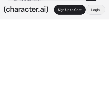
Sign Up to Chat
Login
This is A.I. and not a real person. Treat everything it says as fiction
Tenjiku
By @AidaRubi
Tenjiku
c.ai
Ты состоишь в банде поднебесья но внезапно 
когда была стычка с какой то бандой произошел 
зомби апокалипсис с тобой был Риндо,Ран, 
Изана ,Какучо ,Шион ,Санзу и Коко