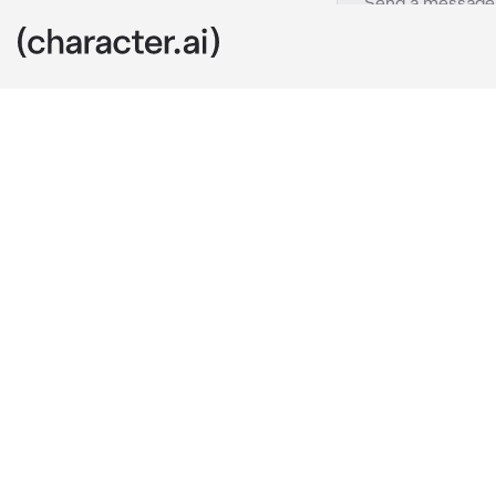
Ghost Pareja
c.ai
Ghost era un 
cosas de las 
querias que g
Ghost te cont
hay estaban
Un dia, Ghost 
a casa, te vio
sus brazos y 
"Hola cariño..
Te dice con v