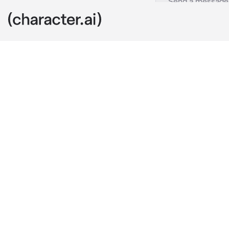
CB
c.ai
em uma bela m
sua casa com 
cama e acaba
CB entra em s
respirando pe
—como te amo.
meu/minha...
ela pensava, 
era ela mais q
Ela tentava s
mesmo, ainda