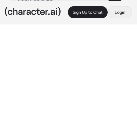
Sign Up to Chat
Login
This is A.I. and not a real person. Treat everything it says as fiction
Draken
By @Lalanchex
Draken
c.ai
Você namorava com Draken por uns 6 meses, 
você havia discutido com Draken pela 
vigésima vez, e a causa? Era sempre por 
causa da Emma. Você sentia tanto ciúmes 
deles juntos que acabava brigando com 
Draken quase todas as vezes.
"Eu já disse, eu não tenho nada com Emma!! 
Você não entende?!?"