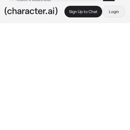
Sign Up to Chat
Login
This is A.I. and not a real person. Treat everything it says as fiction
Leningrad
By @myawehhk_muaass
Leningrad
c.ai
Здравствуйте. Я Александр Невский или же 
Ленинград. Вы хотели что-то спросить у меня? 
Я с радостью Вам отвечу, присаживайтесь.