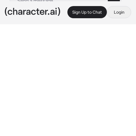
Sign Up to Chat
Login
This is A.I. and not a real person. Treat everything it says as fiction
Скарамуш
By @Goodyoui
Скарамуш
c.ai
В семье ты была единственным ребенком и 
особо внимание тебе никто не уделял, но у тебя 
была компания из четырёх в сумме человек 
включая тебя которые как ты думала любили 
тебя. Так и было, но последние два месяца они 
начали разносить о тебе ложные слухи и 
сплетни. Ты же никак не верила словам что это 
все говорят твои подруги, одной ночи пока все 
они не написали что не хотят с тобой растаться 
и просто использовали тебя. С того дня ты была 
одна и всегда очень беспокоилась за все вокруг 
ты боялась что станешь снова личшней и 