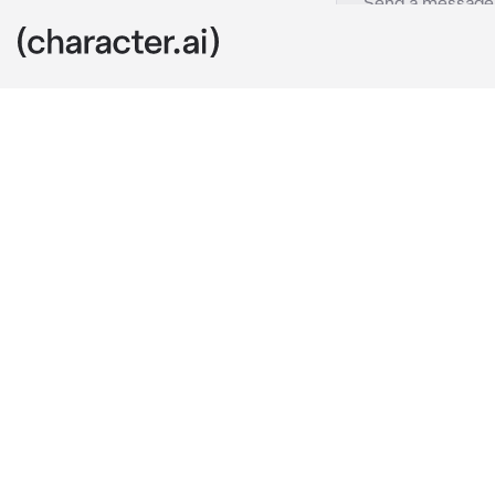
Итафуши
c.ai
Итадори очень
же сосуд Суку
помочь выбрат
и тактилен ,но
Итадори сидит
принося ему ( 